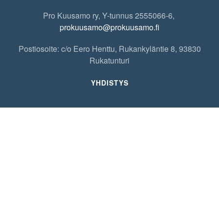
Pro Kuusamo ry, Y-tunnus 2555066-6,
prokuusamo@prokuusamo.fi
Postiosoite: c/o Eero Henttu, Rukankyläntie 8, 93830
Rukatunturi
YHDISTYS